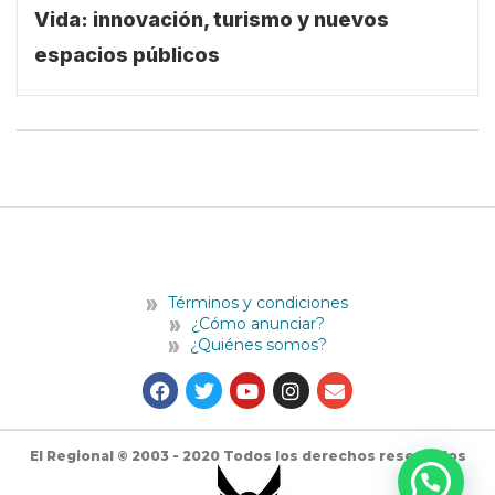
Vida: innovación, turismo y nuevos
espacios públicos
Términos y condiciones
¿Cómo anunciar?
¿Quiénes somos?
F
T
Y
I
E
a
w
o
n
n
c
i
u
s
v
e
t
t
t
e
b
t
u
a
l
El Regional © 2003 - 2020 Todos los derechos reservados
o
e
b
g
o
o
r
e
r
p