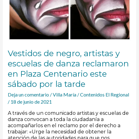
sábado
por
la
tarde
Vestidos de negro, artistas y
escuelas de danza reclamaron
en Plaza Centenario este
sábado por la tarde
Deja un comentario
/
Villa María
/
Contenidos El Regional
/
18 de junio de 2021
A través de un comunicado artistas y escuelas de
danza convocan a toda la ciudadanía a
acompañarlos en el reclamo por el derecho a
trabajar: «Urge la necesidad de obtener la
atención de las autoridades para que nos