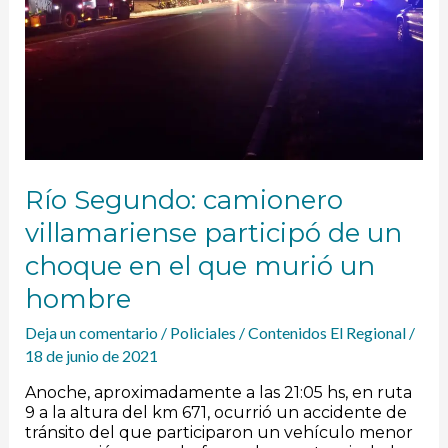
choque
en
el
que
murió
un
hombre
Río Segundo: camionero
villamariense participó de un
choque en el que murió un
hombre
Deja un comentario
/
Policiales
/
Contenidos El Regional
/
18 de junio de 2021
Anoche, aproximadamente a las 21:05 hs, en ruta
9 a la altura del km 671, ocurrió un accidente de
tránsito del que participaron un vehículo menor