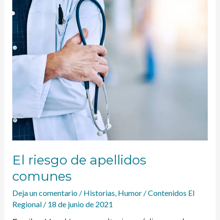
riesgo
de
apellidos
comunes
El riesgo de apellidos
comunes
Deja un comentario
/
Historias
,
Humor
/
Contenidos El
Regional
/
18 de junio de 2021