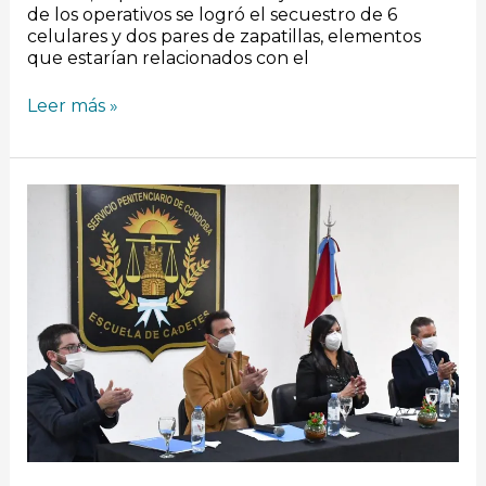
de los operativos se logró el secuestro de 6
celulares y dos pares de zapatillas, elementos
que estarían relacionados con el
Leer más »
Penitenciarios
e
internos
se
capacitarán
en
Derechos
Humanos
en
Villa
María