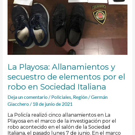
elementos
por
el
robo
en
Sociedad
Italiana
La Playosa: Allanamientos y
secuestro de elementos por el
robo en Sociedad Italiana
Deja un comentario
/
Policiales
,
Región
/
Germán
Giacchero
/
18 de junio de 2021
La Policía realizó cinco allanamientos en La
Playosa en el marco de la investigación por el
robo acontecido en el salón de la Sociedad
Italiana, el pasado lunes 7 de junio. En el marco