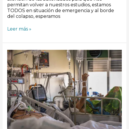
permitan volver a nuestros estudios, estamos
TODOS en situación de emergencia y al borde
del colapso, esperamos
Leer más »
Covid
en
Villa
María:
bajó
la
ocupación
de
camas
críticas
pero
las
salas
comunes