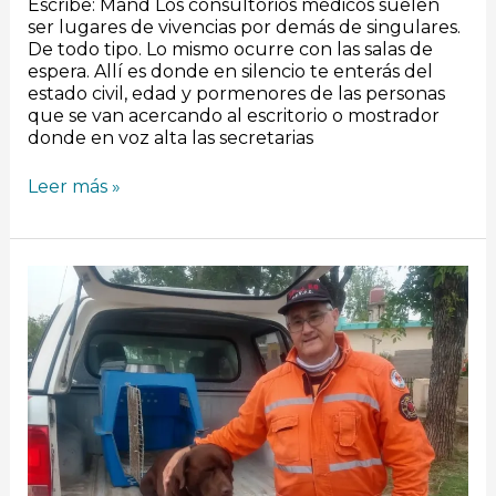
Escribe: Mand Los consultorios médicos suelen
ser lugares de vivencias por demás de singulares.
De todo tipo. Lo mismo ocurre con las salas de
espera. Allí es donde en silencio te enterás del
estado civil, edad y pormenores de las personas
que se van acercando al escritorio o mostrador
donde en voz alta las secretarias
Leer más »
Chazón:
Bombero
y
su
perro
Athos
participan
en
la
búsqueda