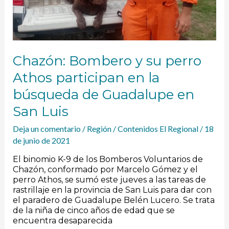
de
Guadalupe
en
San
Luis
Chazón: Bombero y su perro
Athos participan en la
búsqueda de Guadalupe en
San Luis
Deja un comentario
/
Región
/
Contenidos El Regional
/
18
de junio de 2021
El binomio K-9 de los Bomberos Voluntarios de
Chazón, conformado por Marcelo Gómez y el
perro Athos, se sumó este jueves a las tareas de
rastrillaje en la provincia de San Luis para dar con
el paradero de Guadalupe Belén Lucero. Se trata
de la niña de cinco años de edad que se
encuentra desaparecida