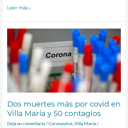
Leer más »
Dos
muertes
más
por
covid
en
Villa
María
y
50
contagios
Dos muertes más por covid en
Villa María y 50 contagios
Deja un comentario
/
Coronavirus
,
Villa María
/