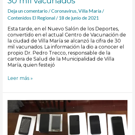
30 mil vacunados
Deja un comentario
/
Coronavirus
,
Villa María
/
Contenidos El Regional
/
18 de junio de 2021
Esta tarde, en el Nuevo Salón de los Deportes,
convertido en el actual Centro de Vacunación de
la ciudad de Villa María se alcanzó la cifra de 30
mil vacunados. La información la dio a conocer el
propio Dr. Pedro Trecco, responsable de la
cartera de Salud de la Municipalidad de Villa
María, quien festejó
Leer más »
La
Playosa:
Allanamientos
y
secuestro
de