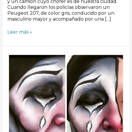
y un camión cuyo chofer es de nuestra ciudad.
Cuando llegaron los policías observaron un
Peugeot 207, de color gris, conducido por un
masculino mayor y acompañado por una […]
Leer más »
Vestidos
de
negro,
artistas
y
escuelas
de
danza
reclamaron
en
Plaza
Centenario
este