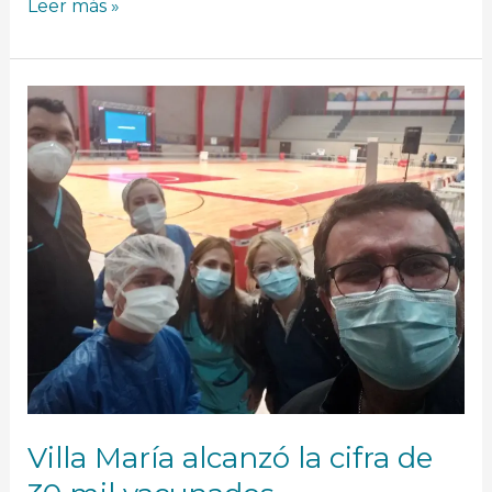
Leer más »
Villa
María
alcanzó
la
cifra
de
30
mil
vacunados
Villa María alcanzó la cifra de