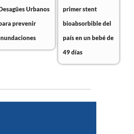
Desagües Urbanos
primer stent
para prevenir
bioabsorbible del
inundaciones
país en un bebé de
49 días